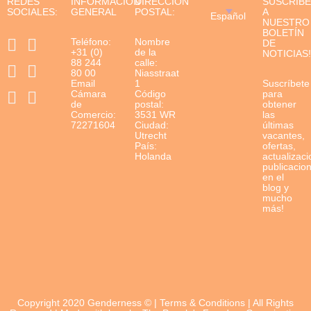
REDES
INFORMACIÓN
DIRECCIÓN
SUSCRÍB
SOCIALES:
GENERAL
POSTAL:
A
Español
NUESTRO
BOLETÍN
Teléfono:
Nombre
DE
+31 (0)
de la
NOTICIAS!
88 244
calle:
80 00
Niasstraat
Email
1
Suscríbete
Cámara
Código
para
de
postal:
obtener
Comercio:
3531 WR
las
72271604
Ciudad:
últimas
Utrecht
vacantes,
País:
ofertas,
Holanda
actualizaci
publicacio
en el
blog y
mucho
más!
Copyright 2020 Genderness © |
Terms & Conditions
| All Rights