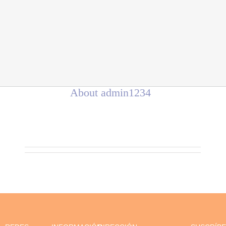
About
admin1234
This author has not yet filled in any
details.
So far admin1234 has created 0 blog
entries.